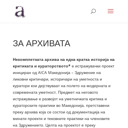
ЗА АРХИВАТА
Некомплетната архива на една кратка историја на
критиката и кураторството*
е истражувачки проект
инициран од AICA Mакедонија – Здружение на
ликовни критичари, историчари на уметноста и
куратори кои дејствуваат на полето на модерната и
современата уметност. Предмет на неговото
истражување е развојот на уметничката критика и
кураторските практики во Македонија, претставени
преку архива која се состои од документација на
минати проекти и тековните практики на членовите
на Здружението. Целта на проектот е преку