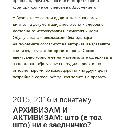
проекти од други членови или од критичари и
куратори кои не се членови на Здружението.
*
Архивата се состои од дигитализирана или
дигитална документација поставена и слободно
достапна за истражувачки и едукативни цели.
Објавувањето е овозможено благодарејќи
на љубезната согласност на авторите и издавачите
кои ги задржуваат авторските права. Секое
евентуално користење на материјалите од архивата
за повторно објавување во студии, проекти, на
интернет мрежи, во комерцијални или други цели
потребна е согласност од носителите на правата.
2015, 2016 и понатаму
АРХИВИЗАМ И
АКТИВИЗАМ: што (е тоа
што) ни е заедничко?