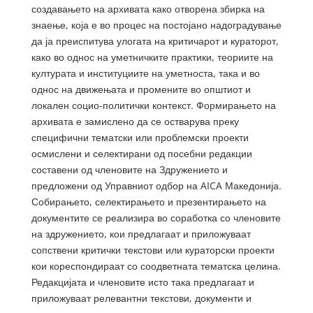
создавањето на архивата како отворена збирка на
знаење, која е во процес на постојано надоградување
да ја преиспитува улогата на критичарот и кураторот,
како во однос на уметничките практики, теориите на
културата и институциите на уметноста, така и во
однос на движењата и промените во општиот и
локален социо-политички контекст. Формирањето на
архивата е замислено да се остварува преку
специфични тематски или проблемски проекти
осмислени и селектирани од посебни редакции
составени од членовите на Здружението и
предложени од Управниот одбор на AICA Македонија.
Собирањето, селектирањето и презентирањето на
документите се реализира во соработка со членовите
на здружението, кои предлагаат и приложуваат
сопствени критички текстови или кураторски проекти
кои кореспондираат со соодветната тематска целина.
Редакцијата и членовите исто така предлагаат и
приложуваат релевантни текстови, документи и